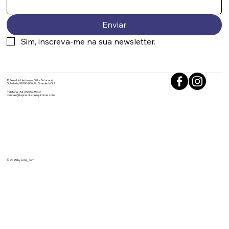
Enviar
Sim, inscreva-me na sua newsletter.
R. Reinaldo Heckman, 309 – Botucaraí,
Soledade, 99300-000, Rio Grande do Sul
Telefone: (54) 99966-3542
vendas@suprasolucoesquimicas.com
© 2025 by Long_com