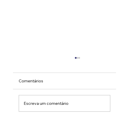
Comentários
Escreva um comentário
Supra FRC - Fluido refrigerante para